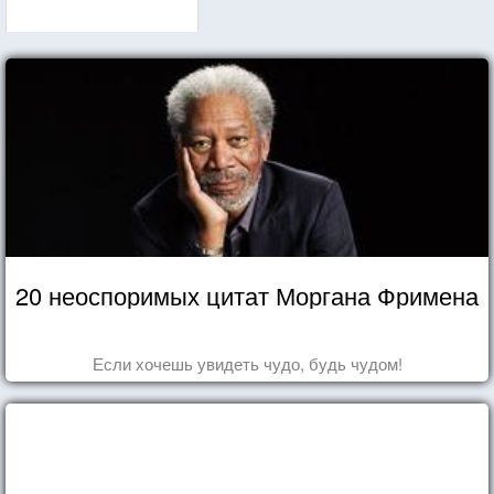
20 неоспоримых цитат Моргана Фримена
Если хочешь увидеть чудо, будь чудом!