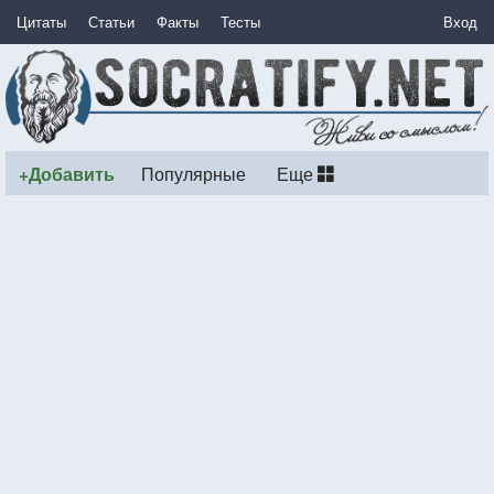
Цитаты
Статьи
Факты
Тесты
Вход
+Добавить
Популярные
Еще