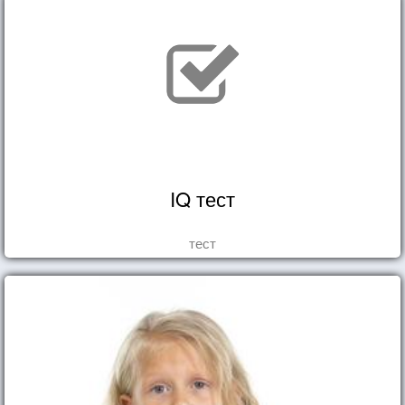
IQ тест
тест