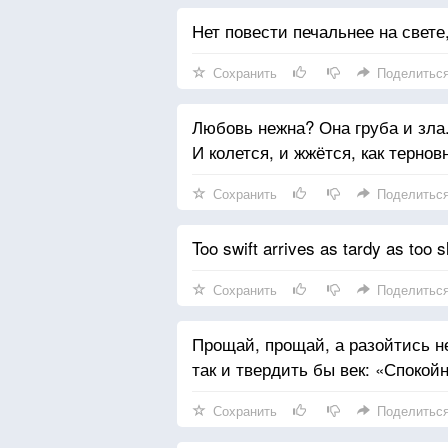
Нет повести печальнее на свете
Сохранить
Поделитьс
Любовь нежна? Она груба и зла
И колется, и жжётся, как тернов
Сохранить
Поделитьс
Too swift arrives as tardy as too s
Сохранить
Поделитьс
Прощай, прощай, а разойтись н
так и твердить бы век: «Спокой
Сохранить
Поделитьс