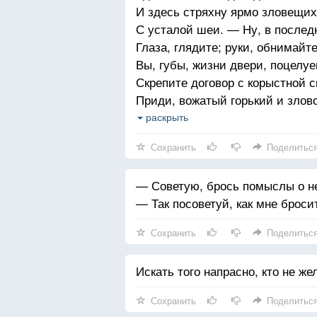
И здесь стряхну ярмо зловещих
С усталой шеи. — Ну, в послед
Глаза, глядите; руки, обнимайте
Вы, губы, жизни двери, поцелу
Скрепите договор с корыстной 
Приди, вожатый горький и злов
Мой кормчий безнадежный, и р
раскрыть
О камни острые худую лодку!
Сохранить
Поделитьс
Пью за любовь мою!
— Советую, брось помыслы о н
— Так посоветуй, как мне броси
Сохранить
Поделитьс
Искать того напрасно, кто не же
Сохранить
Поделитьс