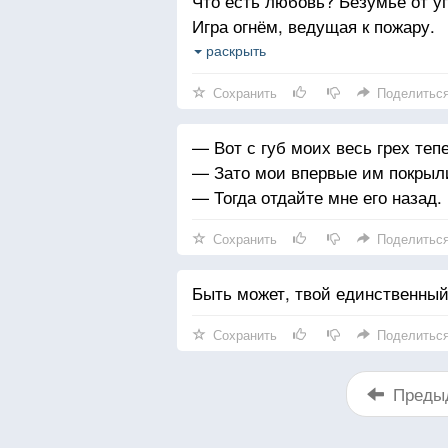
Что есть любовь? Безумье от уг
Игра огнём, ведущая к пожару.
Воспламенившееся море слёз,
раскрыть
Раздумье — необдуманности ра
Сохранить
Поделитьс
Смешенье яда и противоядья.
Прощай, дружок.
— Вот с губ моих весь грех тепе
— Зато мои впервые им покрыл
— Тогда отдайте мне его назад.
Сохранить
Поделитьс
Быть может, твой единственный
Сохранить
Поделитьс
Преды