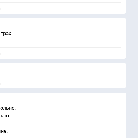
я
страх
я
я
вольно,
ьно.
не.