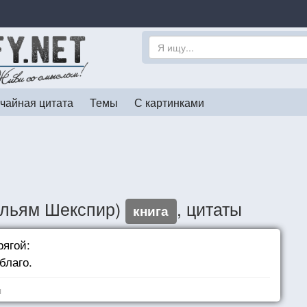
чайная цитата
Темы
С картинками
ильям Шекспир)
, цитаты
книга
рягой:
благо.
я