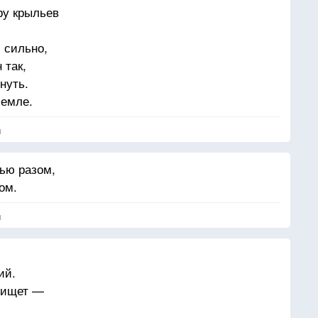
ру крыльев
 сильно,
 так,
нуть.
земле.
я
ью разом,
ом.
я
ий.
 ищет —