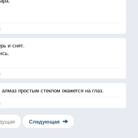
ара.
ди,
я
рь и снят.
ись.
я
 алмаз простым стеклом окажется на глаз.
я
дущая
Следующая