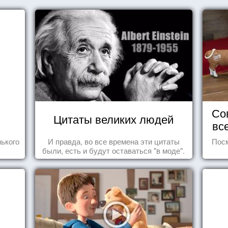
Со
Цитаты великих людей
вс
ького
И правда, во все времена эти цитаты
Посм
были, есть и будут оставаться "в моде".