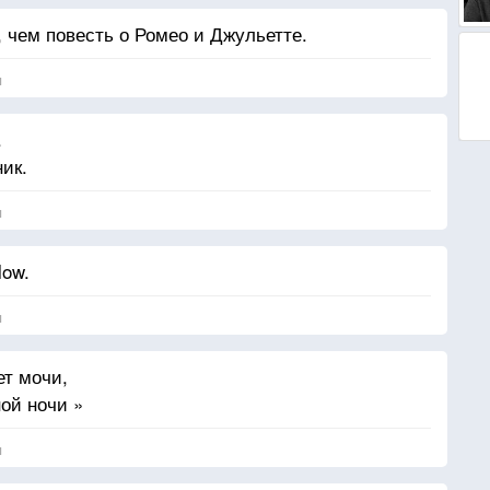
, чем повесть о Ромео и Джульетте.
я
.
ник.
я
low.
я
ет мочи,
ной ночи »
я