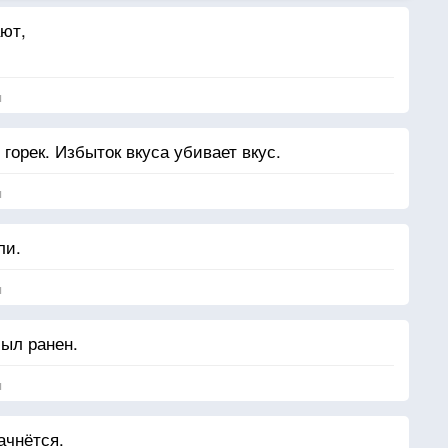
ют,
я
н горек. Избыток вкуса убивает вкус.
я
ли.
я
был ранен.
я
ачнётся.