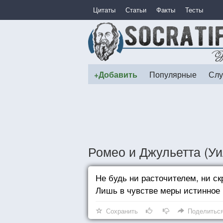
Цитаты
Статьи
Факты
Тесты
+Добавить
Популярные
Слу
Ромео и Джульетта (У
Не будь ни расточителем, ни ск
Лишь в чувстве меры истинное 
Сохранить
Поделитьс