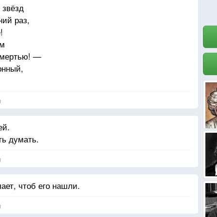
 звёзд
ний раз,
!
ем
смертью! —
онный,
азбей
я
ей.
ть думать.
я
лает, чтоб его нашли.
я