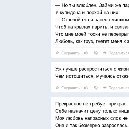
— Но ты влюблен. Займи же па
У купидона и порхай на них!
— Стрелой его я ранен слишком
Чтоб на крылах парить, и связан
Что мне моей тоски не перепрыг
Любовь, как груз, гнетет меня к 
Сохранить
Поделитьс
Уж лучше распроститься с жизн
Чем истощиться, мучаясь отказ
Сохранить
Поделитьс
Прекрасное не требует прикрас.
Себе назначит цену только нищ
Моя любовь напрасных слов не
Она и так безмерно разрослась.