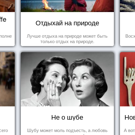
fe
Отдыхай на природе
полне
Лучше отдыха на природе может быть
Вос
только отдых на природе.
Не о шубе
Нов
сего
Шубу может моль подъесть, а любовь
А во