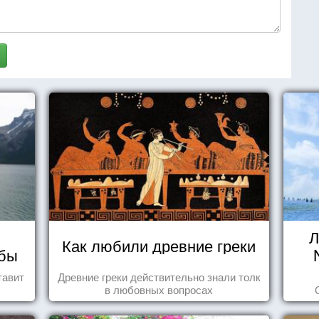
Л
Как любили древние греки
мбы
тавит
Древние греки действительно знали толк
в любовных вопросах