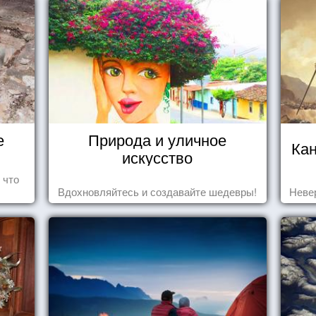
е
Природа и уличное
Ка
искусство
 что
Вдохновляйтесь и создавайте шедевры!
Неве