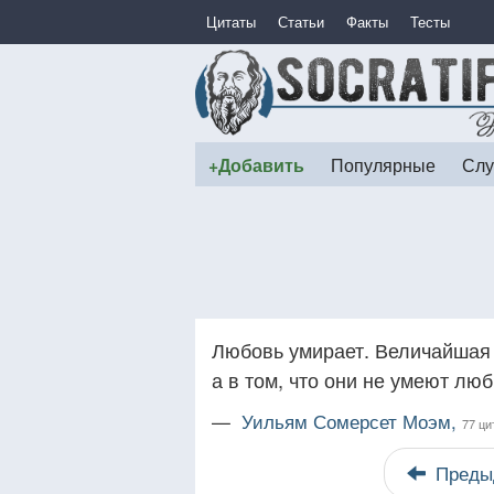
Цитаты
Статьи
Факты
Тесты
+Добавить
Популярные
Слу
Любовь умирает. Величайшая 
а в том, что они не умеют люб
—
Уильям Сомерсет Моэм,
77 ци
Преды