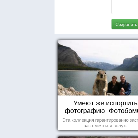
Сохранить
Умеют же испортить
фотографию! Фотобо
животных
Эта коллекция гарантированно зас
вас смеяться вслух.