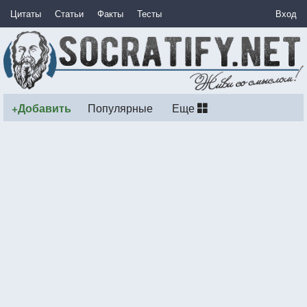
Цитаты
Статьи
Факты
Тесты
Вход
+Добавить
Популярные
Еще