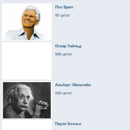
Пол Брегг
95 цитат
Оскар Уайльд
586 цитат
Альберт Эйнштейн
226 цитат
Пауло Коэльо