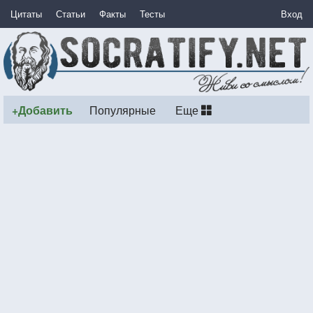
Цитаты
Статьи
Факты
Тесты
Вход
+Добавить
Популярные
Еще