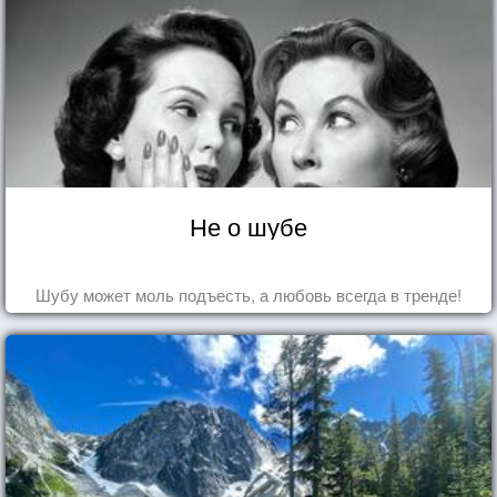
Не о шубе
Шубу может моль подъесть, а любовь всегда в тренде!