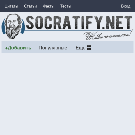
Цитаты
Статьи
Факты
Тесты
Вход
+Добавить
Популярные
Еще