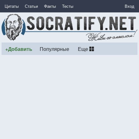
Цитаты
Статьи
Факты
Тесты
Вход
+Добавить
Популярные
Еще