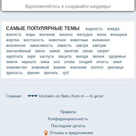
Вдохновляйтесь и создавайте шедевры!
САМЫЕ ПОПУЛЯРНЫЕ ТЕМЫ
жадность
жажда
жалость
жара
желание
железо
желудок
жена
женщина
жертва
жестокость
животное
животные
жизненно
жизненное
зависимость
зависть
завтра
завтрак
заключённый
закон
замок
занятие
запах
запрет
зарплата
заря
заслуга
защита
звезда
звонок
здоровье
земля
зеркало
зима
зло
злоба
злодей
злость
змея
знакомство
знакомый
знание
значение
золото
зрелище
зрелость
зрение
зритель
зуб
Главная
❤❤❤ Umineko no Naku Koro ni — 6 цитат
Правила
Конфиденциальность
Последние цитаты
Отзывы и предложения