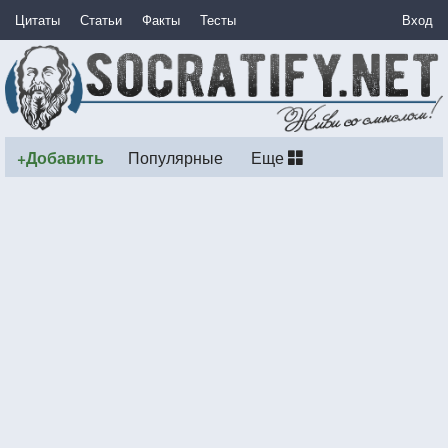
Цитаты
Статьи
Факты
Тесты
Вход
+Добавить
Популярные
Еще