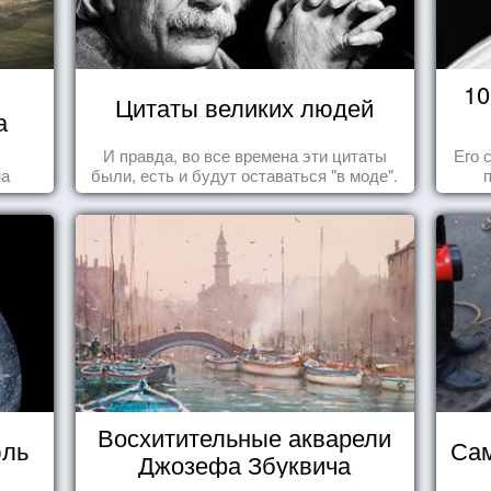
10
Цитаты великих людей
а
И правда, во все времена эти цитаты
Его 
на
были, есть и будут оставаться "в моде".
Восхитительные акварели
юль
Сам
Джозефа Збуквича