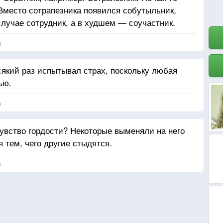
 Вместо сотрапезника появился собутыльник,
лучае сотрудник, а в худшем — соучастник.
я
сякий раз испытывал страх, поскольку любая
ью.
я
чувство гордости? Некоторые выменяли на него
я тем, чего другие стыдятся.
я