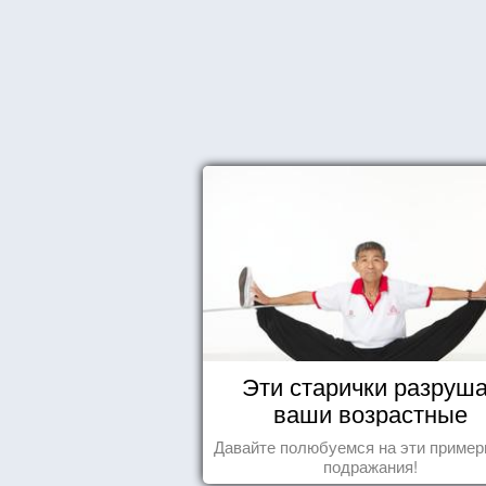
Эти старички разруш
ваши возрастные
стереотипы
Давайте полюбуемся на эти пример
подражания!