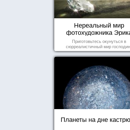
Нереальный мир
фотохудожника Эрик
Йоханссона
Приготовьтесь окунуться в
сюрреалистичный мир господи
Йоханссона
Планеты на дне кастр