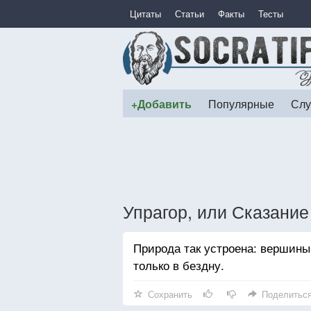
Цитаты
Статьи
Факты
Тесты
+Добавить
Популярные
Слу
Упрагор, или Сказани
Природа так устроена: вершины
только в бездну.
Сохранить
Поделитьс