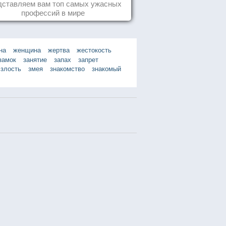
дставляем вам топ самых ужасных
профессий в мире
на
женщина
жертва
жестокость
замок
занятие
запах
запрет
злость
змея
знакомство
знакомый