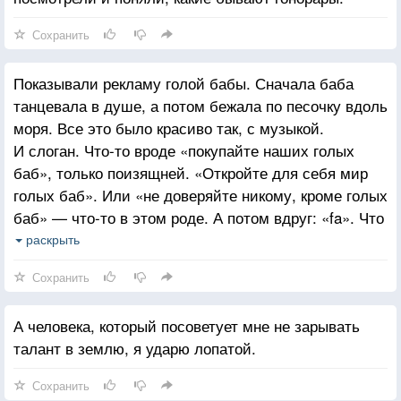
Сохранить
Показывали рекламу голой бабы. Сначала баба
танцевала в душе, а потом бежала по песочку вдоль
моря. Все это было красиво так, с музыкой.
И слоган. Что-то вроде «покупайте наших голых
баб», только поизящней. «Откройте для себя мир
голых баб». Или «не доверяйте никому, кроме голых
баб» — что-то в этом роде. А потом вдруг: «fa». Что
за fa, непонятно. Наверное, типа «аминь» или «dixi».
раскрыть
Fa.
Сохранить
А человека, который посоветует мне не зарывать
талант в землю, я ударю лопатой.
Сохранить