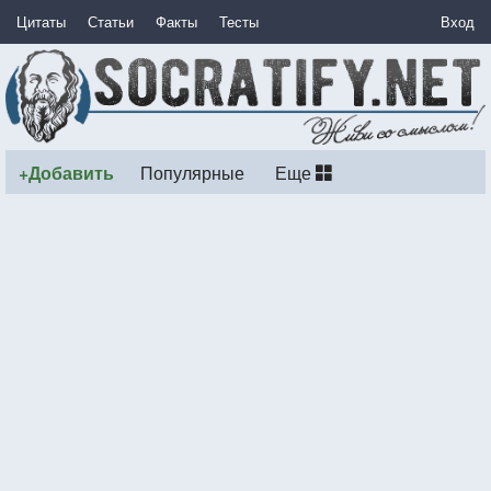
Цитаты
Статьи
Факты
Тесты
Вход
+Добавить
Популярные
Еще