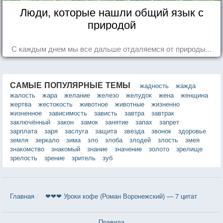
Люди, которые нашли общий язык с
природой
С каждым днем мы все дальше отдаляемся от природы...
САМЫЕ ПОПУЛЯРНЫЕ ТЕМЫ
жадность
жажда
жалость
жара
желание
железо
желудок
жена
женщина
жертва
жестокость
животное
животные
жизненно
жизненное
зависимость
зависть
завтра
завтрак
заключённый
закон
замок
занятие
запах
запрет
зарплата
заря
заслуга
защита
звезда
звонок
здоровье
земля
зеркало
зима
зло
злоба
злодей
злость
змея
знакомство
знакомый
знание
значение
золото
зрелище
зрелость
зрение
зритель
зуб
Главная
❤❤❤ Уроки кофе (Роман Воронежский) — 7 цитат
Правила