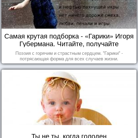
Самая крутая подборка - «Гарики» Игоря
Губермана. Читайте, получайте
удовольствие!
Поэзия с горячим и страстным сердцем. "Гарики" -
потрясающая форма для всех случаев жизни.
Ты не ты, когда голоден