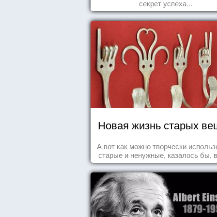
секрет успеха...
Новая жизнь старых ве
А вот как можно творчески использ
старые и ненужные, казалось бы, 