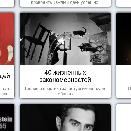
проводить каждый день успешно!
40 жизненных
щей
закономерностей
овать
Теория и практика зачастую имеют мало
П
вещи!
общего