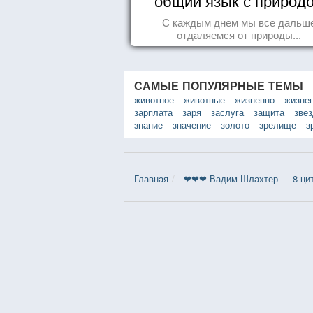
общий язык с природ
С каждым днем мы все дальш
отдаляемся от природы...
САМЫЕ ПОПУЛЯРНЫЕ ТЕМЫ
животное
животные
жизненно
жизне
зарплата
заря
заслуга
защита
зве
знание
значение
золото
зрелище
з
Главная
❤❤❤ Вадим Шлахтер — 8 ци