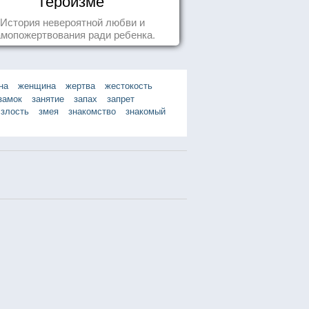
героизме
История невероятной любви и
амопожертвования ради ребенка.
на
женщина
жертва
жестокость
замок
занятие
запах
запрет
злость
змея
знакомство
знакомый