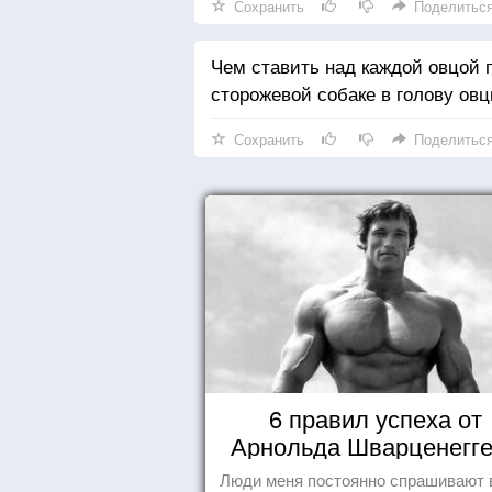
Сохранить
Поделитьс
Чем ставить над каждой овцой п
сторожевой собаке в голову овц
Сохранить
Поделитьс
6 правил успеха от
Арнольда Шварценегг
Люди меня постоянно спрашивают 