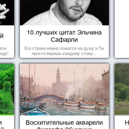
10 лучших цитат Эльчина
й
Сафарли
таты
Его строки нежно ложатся на душу и Ты
оде".
просто веришь каждому слову...
и
Восхитительные акварели
Н