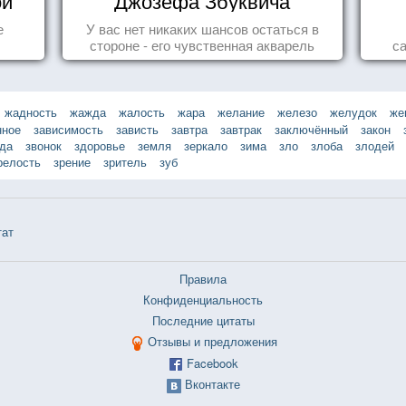
ой
Джозефа Збуквича
е
У вас нет никаких шансов остаться в
стороне - его чувственная акварель
с
покорила жителей всего мира.
жадность
жажда
жалость
жара
желание
железо
желудок
же
нное
зависимость
зависть
завтра
завтрак
заключённый
закон
зда
звонок
здоровье
земля
зеркало
зима
зло
злоба
злодей
релость
зрение
зритель
зуб
тат
Правила
Конфиденциальность
Последние цитаты
Отзывы и предложения
Facebook
Вконтакте