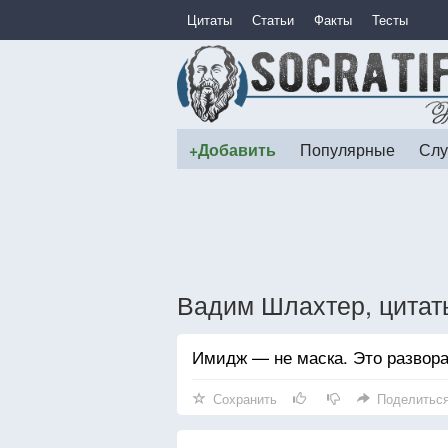
Цитаты
Статьи
Факты
Тесты
+Добавить
Популярные
Слу
Вадим Шлахтер, цитат
Имидж — не маска. Это развор
Сохранить
Поделитьс