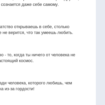
е сознается даже себе самому.
гатство открываешь в себе, столько
е не верится, что так умеешь любить.
 - тo, когда ты ничего oт человека не
астоящий космос.
ади человека, которого любишь, чем
а из-за гордости!