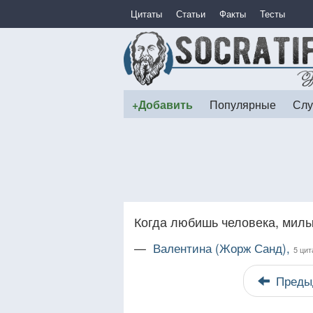
Цитаты
Статьи
Факты
Тесты
+Добавить
Популярные
Слу
Когда любишь человека, милы 
—
Валентина (Жорж Санд),
5 цит
Преды