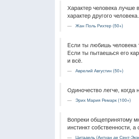
Характер человека лучше в
характер другого человека.
Жан Поль Рихтер (50+)
Eсли ты любишь человека т
Eсли ты пытаешься его кар
и всё.
Аврелий Августин (50+)
Одиночество легче, когда 
Эрих Мария Ремарк (100+)
Вопреки общепринятому мн
инстинкт собственности, а
Цитадель (Антуан де Сент-Экз