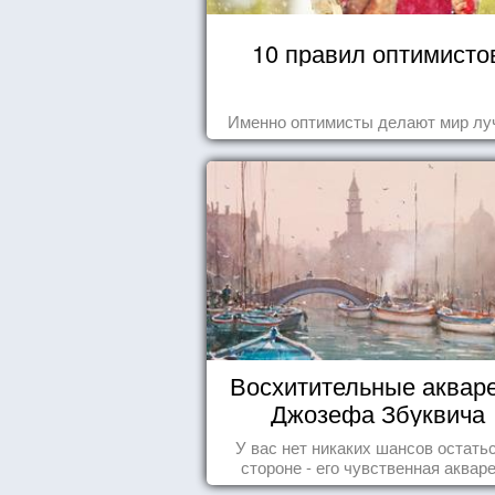
10 правил оптимисто
Именно оптимисты делают мир лу
Восхитительные аквар
Джозефа Збуквича
У вас нет никаких шансов остать
стороне - его чувственная аквар
покорила жителей всего мира.