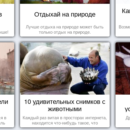
Ка
в
Отдыхай на природе
Лучше отдыха на природе может быть
Возмо
чше!
только отдых на природе.
ели
10 удивительных снимков с
животными
у
ся в
Каждый раз витая в просторах интернета,
Д
ель
находится что-нибудь такое, что
заставляет улыбнуться, удивиться,