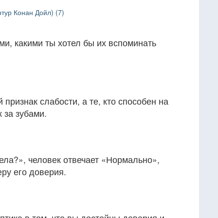
тур Конан Дойл) (7)
ими, какими ты хотел бы их вспоминать
признак слабости, а те, кто способен на
 за зубами.
ела?», человек отвечает «Нормально»,
еру его доверия.
птика в том, что вы достойны доверия и