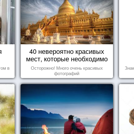
я
40 невероятно красивых
мест, которые необходимо
увидеть пока вы живы
том в
Осторожно! Много очень красивых
Знак
фотографий