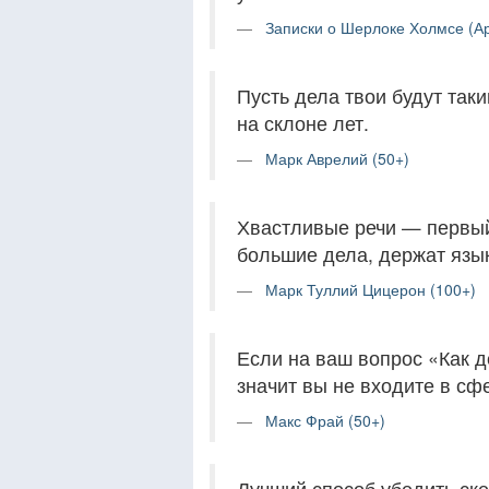
Записки о Шерлоке Холмсе (Ар
Пусть дела твои будут так
на склоне лет.
Марк Аврелий (50+)
Хвастливые речи — первый 
большие дела, держат язык
Марк Туллий Цицерон (100+)
Если на ваш вопрос «Как д
значит вы не входите в сф
Макс Фрай (50+)
Лучший способ убедить ске