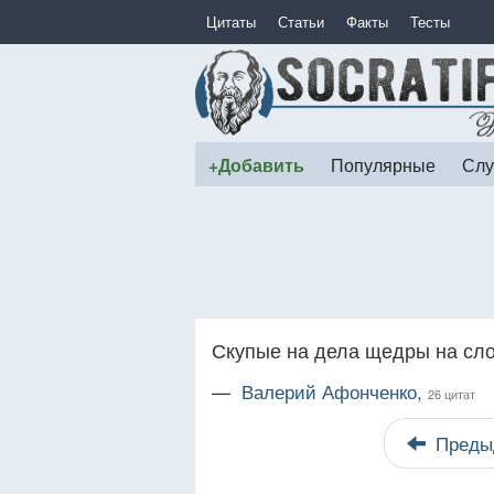
Цитаты
Статьи
Факты
Тесты
+Добавить
Популярные
Слу
Скупые на дела щедры на сло
—
Валерий Афонченко,
26 цитат
Преды