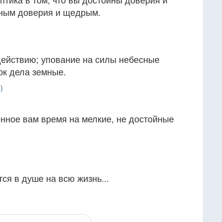
йным доверия и щедрым.
действию; упование на силы небесные
ок дела земные.
)
нное вам время на мелкие, не достойные
ся в душе на всю жизнь...