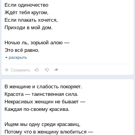
Если одиночество
И были мы нужнее для страны.
Ждёт тебя кругом,
А главное — мы были все моложе,
Если плакать хочется,
Хоть так порой наивны и смешны.
Приходи в мой дом.
Ночью ль, зорькой алою —
Это всё равно.
Разолью в бокалы я
раскрыть
Лучшее вино.
Сохранить
Потечёт над скатертью
В женщине и слабость покоряет.
Райский аромат —
Красота — таинственная сила.
И теплом схватится
Некрасивых женщин не бывает —
Твой замёрзший взгляд.
Каждая по-своему красива.
Капли грусти скроются
Ищем мы одну среди красавиц,
Глубоко в глазах.
Потому что в женщину влюбиться —
Время остановится