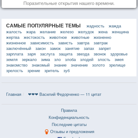
Поразительные открытия нашего времени.
САМЫЕ ПОПУЛЯРНЫЕ ТЕМЫ
жадность
жажда
жалость
жара
желание
железо
желудок
жена
женщина
жертва
жестокость
животное
животные
жизненно
жизненное
зависимость
зависть
завтра
завтрак
заключённый
закон
замок
занятие
запах
запрет
зарплата
заря
заслуга
защита
звезда
звонок
здоровье
земля
зеркало
зима
зло
злоба
злодей
злость
змея
знакомство
знакомый
знание
значение
золото
зрелище
зрелость
зрение
зритель
зуб
Главная
❤❤❤ Василий Федорченко — 11 цитат
Правила
Конфиденциальность
Последние цитаты
Отзывы и предложения