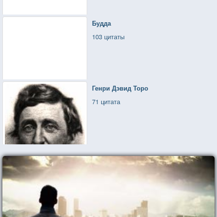
С кем на любимого себя
Лишь часть я заработка трачу.
Будда
Когда смысл жизни твой — семья,
103 цитаты
То как же может быть иначе?
Генри Дэвид Торо
71 цитата