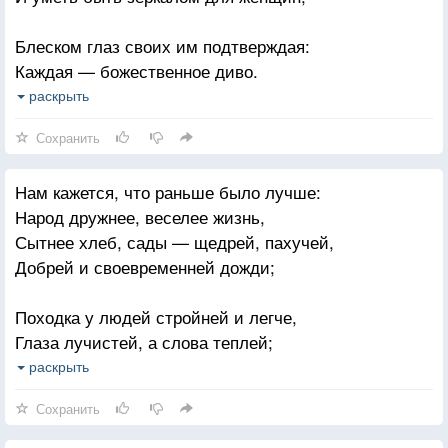
Любовью наполняйте ваши души,
Блеском глаз своих им подтверждая:
Чтоб те не разлучались даже в вечности.
Каждая — божественное диво.
Любите так, как будто, отвернувшись,
Некрасивых женщин не бывает.
раскрыть
Вы взглядом никогда уже не встретитесь.
Каждая по-своему красива.
Сохранить
Нам кажется, что раньше было лучше:
Народ дружнее, веселее жизнь,
Сытнее хлеб, сады — щедрей, пахучей,
Добрей и своевременней дожди;
Походка у людей стройней и легче,
Глаза лучистей, а слова теплей;
Манеры и красивей, и сердечней,
раскрыть
И чище мир в душе и на земле;
Сохранить
Порядка и поступков честных больше;