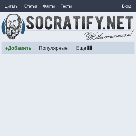
Цитаты
Статьи
Факты
Тесты
Вход
+Добавить
Популярные
Еще