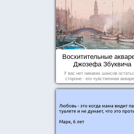
Восхитительные аквар
Джозефа Збуквича
У вас нет никаких шансов остать
стороне - его чувственная аквар
покорила жителей всего мира.