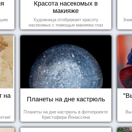
ия
Красота насекомых в
макияже
ецию
Художница отображает красоту
Знак
насекомых с помощью макияжа глаз
т на
"В
Планеты на дне кастрюль
Планеты на дне кастрюль в фотопроекте
Вы
етия!
Кристофера Йонассена