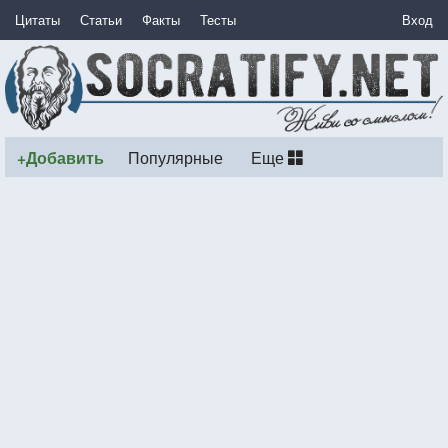
Цитаты
Статьи
Факты
Тесты
Вход
+Добавить
Популярные
Еще