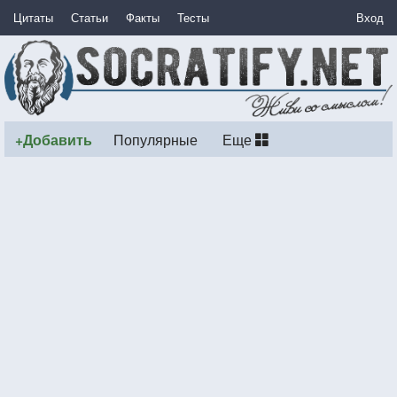
Цитаты
Статьи
Факты
Тесты
Вход
+Добавить
Популярные
Еще