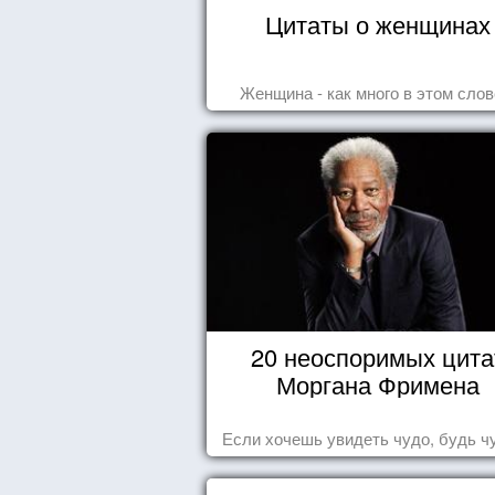
Цитаты о женщинах
Женщина - как много в этом слове
20 неоспоримых цита
Моргана Фримена
Если хочешь увидеть чудо, будь ч