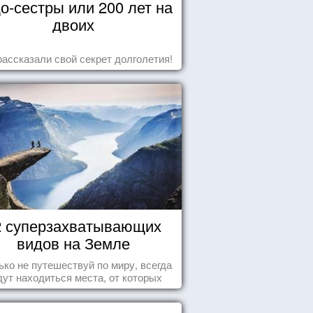
о-сестры или 200 лет на
двоих
рассказали свой секрет долголетия!
2 суперзахватывающих
видов на Земле
ько не путешествуй по миру, всегда
дут находиться места, от которых
хватывает дух и кружится голова...