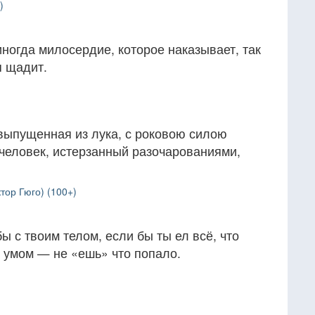
)
иногда милосердие, которое наказывает, так
я щадит.
 выпущенная из лука, с роковою силою
и человек, истерзанный разочарованиями,
тор Гюго) (100+)
ы с твоим телом, если бы ты ел всё, что
с умом — не «ешь» что попало.