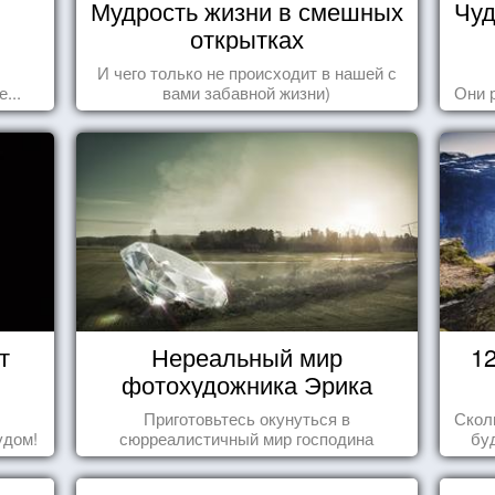
Мудрость жизни в смешных
Чуд
открытках
И чего только не происходит в нашей с
...
вами забавной жизни)
Они 
т
Нереальный мир
1
фотохудожника Эрика
Йоханссона
Приготовьтесь окунуться в
Скол
удом!
сюрреалистичный мир господина
бу
Йоханссона
пере