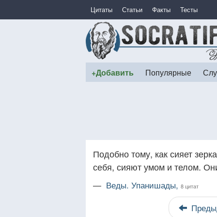
Цитаты
Статьи
Факты
Тесты
+Добавить
Популярные
Слу
Подобно тому, как сияет зерка
себя, сияют умом и телом. Он
—
Веды. Упанишады,
8 цитат
Преды