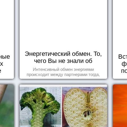
Энергетический обмен. То,
ные
Вс
чего Вы не знали об
их
ф
отношениях
е
п
Интенсивный обмен энергиями
происходит между партнерами тогда,
когда они испытывают симпатию друг к
другу...