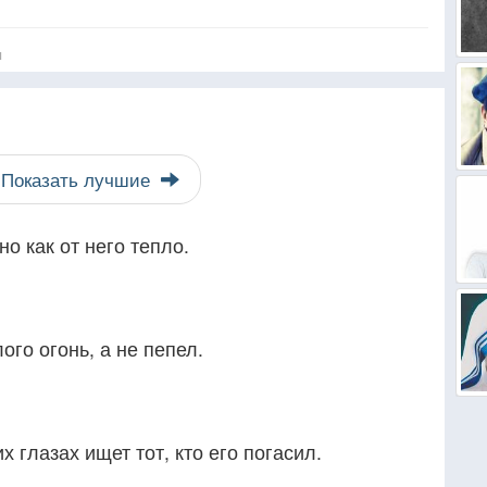
я
Показать лучшие
о как от него тепло.
го огонь, а не пепел.
х глазах ищет тот, кто его погасил.