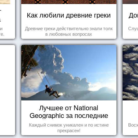
т
Как любили древние греки
До
а
 и
Древние греки действительно знали толк
Слуш
е.
в любовных вопросах
Лучшее от National
Geographic за последние
пару лет
Каждый снимок уникален и по истине
Вос
прекрасен!