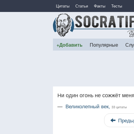
Цитаты
Статьи
Факты
Тесты
+Добавить
Популярные
Слу
Ни один огонь не сожжёт меня,
—
Великолепный век,
33 цитаты
Преды