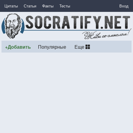
Цитаты
Статьи
Факты
Тесты
Вход
+Добавить
Популярные
Еще