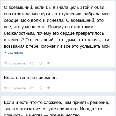
О всевышний, если бы я знала цель этой любви,
она отрезала мне пути к отступлению, забрала мое
сердце, мою волю и исчезла. О всевышний, это
все, что у меня есть. Почему он стал таким
безжалостным, почему его сердце превратилось
в камень? О всевышний, этот дым, этот плачь, эти
воззвания к тебе, сможет ли все это услышать мой
любимый? Услышит ли он? Если бы я знала!
раскрыть
О всевышний, что это за волнения, что это за
Сохранить
пелена перед моими глазами? Все это потому, что
ты для меня все. Все есть ты для меня. Когда
Власть тени не приемлет.
я молчу, когда говорю, у меня перед глазами твоя
любовь, твой образ. Мое время и мой хлеб — это
Сохранить
ты. О всевышний, где место телу, созданному из
глины, где пристанище души и сердца?
Если и есть что-то сложнее, чем принять решение,
О всевышний, земная ночь с черным ликом, не
так это отказаться от уже принятого. Иногда это
может она сравниться с твоим днем, не может
слабость, а иногда — преимущество.