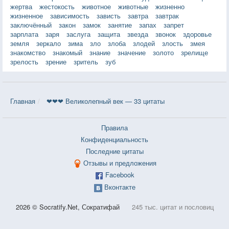
жертва
жестокость
животное
животные
жизненно
жизненное
зависимость
зависть
завтра
завтрак
заключённый
закон
замок
занятие
запах
запрет
зарплата
заря
заслуга
защита
звезда
звонок
здоровье
земля
зеркало
зима
зло
злоба
злодей
злость
змея
знакомство
знакомый
знание
значение
золото
зрелище
зрелость
зрение
зритель
зуб
Главная
❤❤❤ Великолепный век — 33 цитаты
Правила
Конфиденциальность
Последние цитаты
Отзывы и предложения
Facebook
Вконтакте
2026 © Socratify.Net, Сократифай
245 тыс. цитат и пословиц