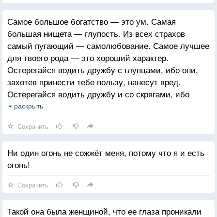
Самое большое богатство — это ум. Самая
большая нищета — глупость. Из всех страхов
самый пугающий — самолюбование. Самое лучшее
для твоего рода — это хороший характер.
Остерегайся водить дружбу с глупцами, ибо они,
захотев принести тебе пользу, нанесут вред.
Остерегайся водить дружбу и со скрягами, ибо
в самый нужный момент они не сдвинутся с места
раскрыть
и не поспешает тебе на помощь. Остерегайся
Сохранить
водить дружбу с творящим зло, ибо он предаст
тебя за мелочь и бросит. И ещё не води дружбу с
Ни один огонь не сожжёт меня, потому что я и есть
лжецом, ибо он подобен миражу: далёкое он
огонь!
покажет тебе, как близкое, а близкое отдалит от
тебя.
Сохранить
Такой она была женщиной, что ее глаза проникали