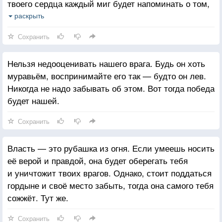
твоего сердца каждый миг будет напоминать о том,
что ты — человек. Ты же, Наследник, никогда не
раскрыть
позволяй этим трём языкам пламени охватить тебя.
Сохранить
Управляй ими сам. Вот тогда никто не сможет
устоять против тебя.
Нельзя недооценивать нашего врага. Будь он хоть
муравьём, воспринимайте его так — будто он лев.
Никогда не надо забывать об этом. Вот тогда победа
будет нашей.
Сохранить
Власть — это рубашка из огня. Если умеешь носить
её верой и правдой, она будет оберегать тебя
и уничтожит твоих врагов. Однако, стоит поддаться
гордыне и своё место забыть, тогда она самого тебя
сожжёт. Тут же.
Сохранить