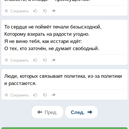
прийти за моей весной осень с каменным сердцем.
О губы, что скрывают чувства и правду, пришло
Сохранить
время замолчать.
То сердце не поймёт печали безысходной,
Которому взирать на радости угодно.
Я не виню тебя, как исстари идёт:
О тех, кто заточён, не думает свободный.
Сохранить
Люди, которых связывает политика, из-за политики
и расстаются.
Сохранить
Пред.
След.