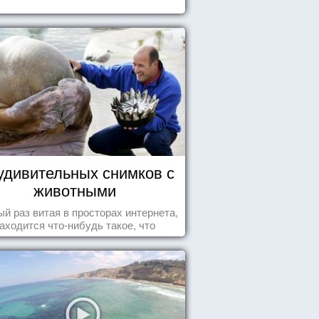
удивительных снимков с
животными
й раз витая в просторах интернета,
аходится что-нибудь такое, что
ставляет улыбнуться, удивиться,
восхититься...