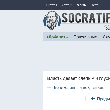
Цитаты
Статьи
Факты
Тесты
+Добавить
Популярные
Слу
Власть делает слепым и глух
—
Великолепный век,
33 цитаты
Преды