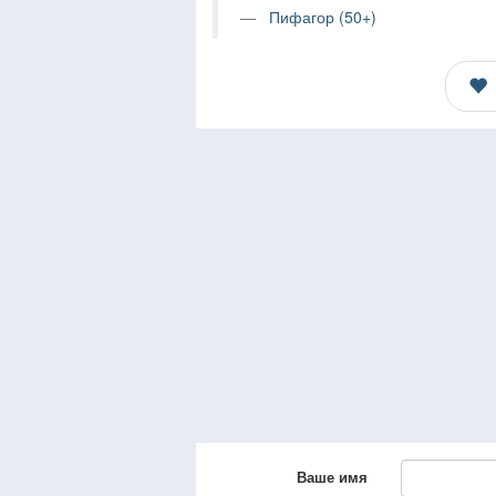
Пифагор (50+)
Ваше имя