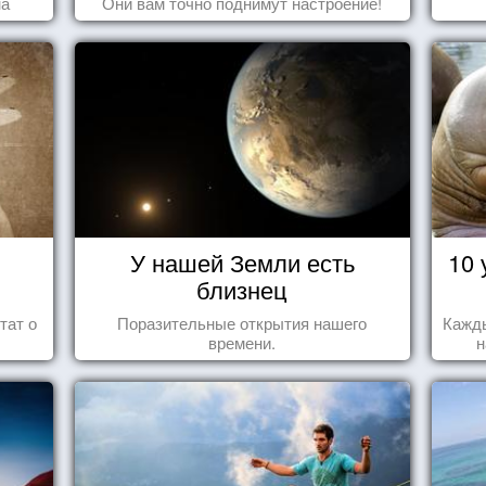
на
Они вам точно поднимут настроение!
У нашей Земли есть
10 
близнец
тат о
Поразительные открытия нашего
Кажды
времени.
н
за