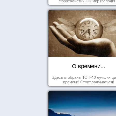
сюрреалистичный мир господи
Йоханссона
О времени...
Здесь отобраны ТОП-10 лучших ци
времени! Стоит задуматься!