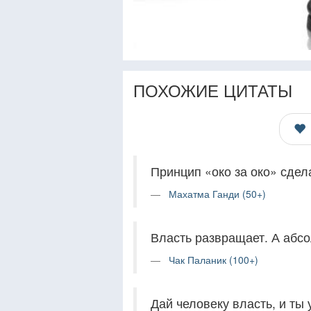
ПОХОЖИЕ ЦИТАТЫ
Принцип «око за око» сдел
Махатма Ганди (50+)
Власть развращает. А абс
Чак Паланик (100+)
Дай человеку власть, и ты 