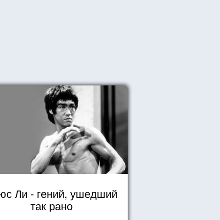
юс Ли - гений, ушедший
так рано