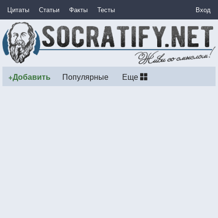
Цитаты
Статьи
Факты
Тесты
Вход
+Добавить
Популярные
Еще