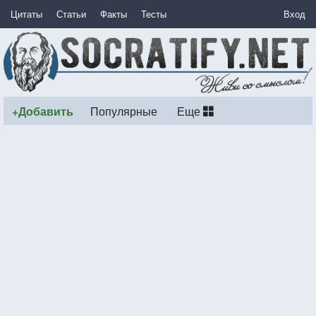
Цитаты
Статьи
Факты
Тесты
Вход
+Добавить
Популярные
Еще