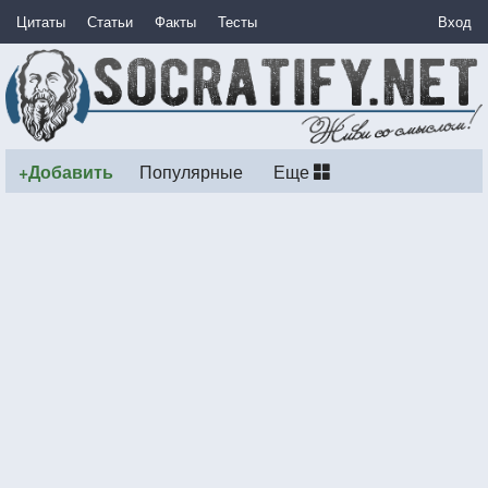
Цитаты
Статьи
Факты
Тесты
Вход
+Добавить
Популярные
Еще