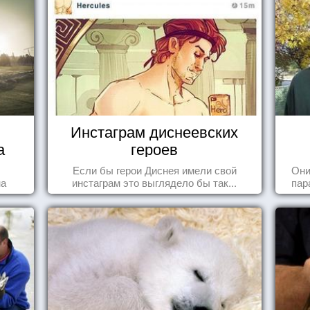
Инстаграм диснеевских
а
героев
Если бы герои Диснея имели свой
Они
на
инстаграм это выглядело бы так...
пар