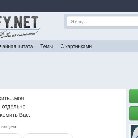
чайная цитата
Темы
С картинками
ить...моя
я отдельно
акомить Вас.
,
239 цитат