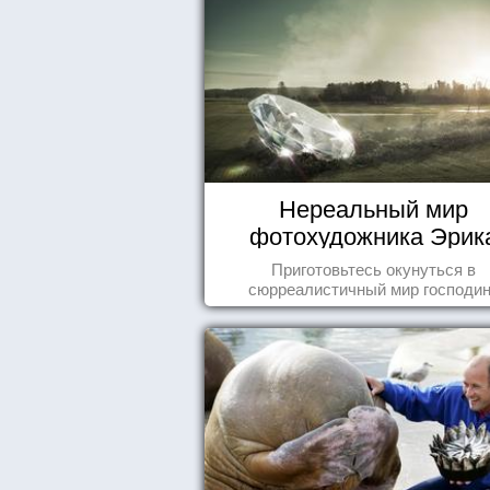
Нереальный мир
фотохудожника Эрик
Йоханссона
Приготовьтесь окунуться в
сюрреалистичный мир господи
Йоханссона