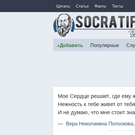
Цитаты
Статьи
Факты
Тесты
+Добавить
Популярные
Слу
Мое Сердце решает, где ему ж
Нежность к тебе живет от теб
И не думаю, что мне стоит зн
—
Вера Николаевна Полозкова