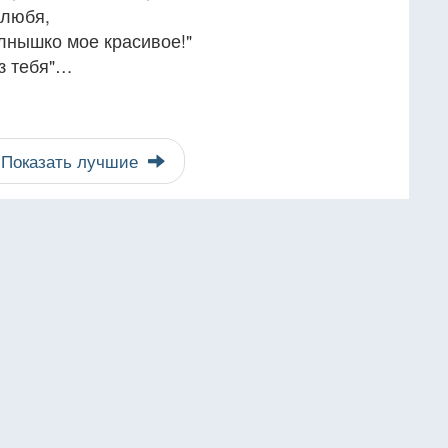
 любя,
лнышко мое красивое!"
ез тебя"…
Показать лучшие