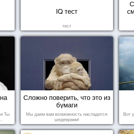
С
IQ тест
см
тест
ина
Сложно поверить, что это из
бумаги
 и Ты
Мы даем вам возможность насладится
Вот 
.
шедеврами!