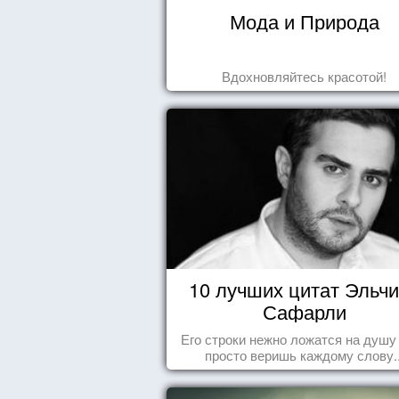
Мода и Природа
Вдохновляйтесь красотой!
10 лучших цитат Эльч
Сафарли
Его строки нежно ложатся на душу
просто веришь каждому слову..