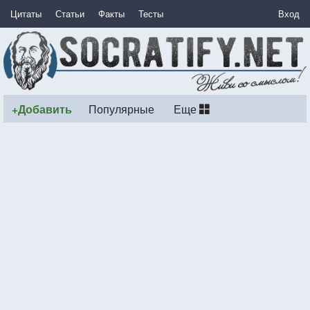
Цитаты
Статьи
Факты
Тесты
Вход
+Добавить
Популярные
Еще