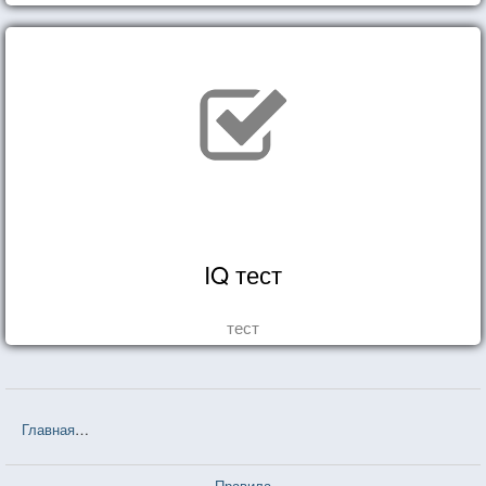
IQ тест
тест
Главная
❤❤❤ Вероника решает умереть (Пауло Коэльо) — 79 цит
Правила