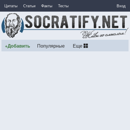
Цитаты
Статьи
Факты
Тесты
Вход
+Добавить
Популярные
Еще