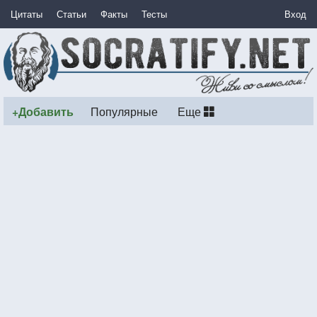
Цитаты
Статьи
Факты
Тесты
Вход
+Добавить
Популярные
Еще