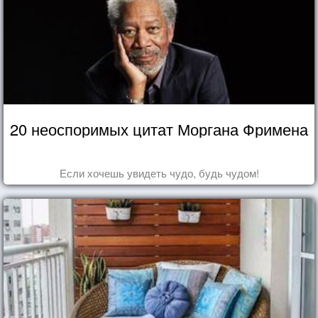
20 неоспоримых цитат Моргана Фримена
Если хочешь увидеть чудо, будь чудом!