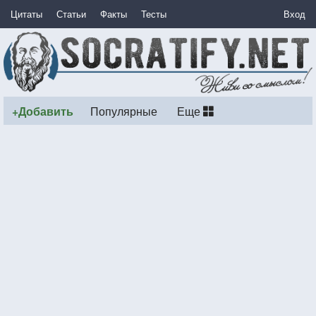
Цитаты
Статьи
Факты
Тесты
Вход
+Добавить
Популярные
Еще