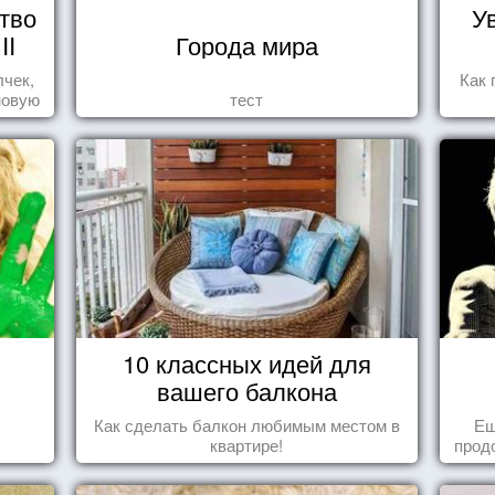
тво
У
II
Города мира
лчек,
Как 
новую
тест
.
10 классных идей для
вашего балкона
Как сделать балкон любимым местом в
Ещ
квартире!
прод