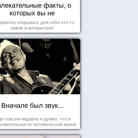
влекательные факты, о
которых вы не
догадывались!
приятно открывать для себя что-то
новое и интересное!
Вначале был звук...
е совсем недавно я думал, что в
олжительности человеческой жизни
заложена какая-то ошибка.