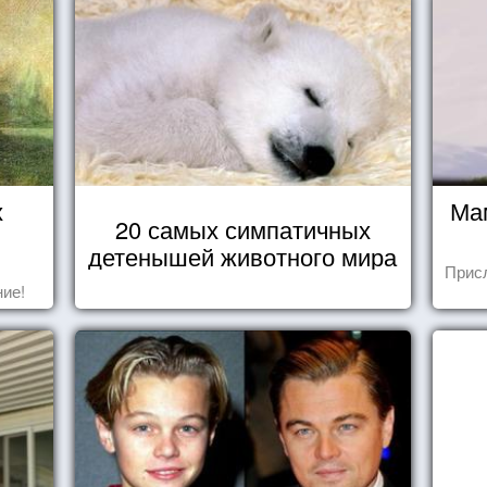
х
Ма
20 самых симпатичных
детенышей животного мира
Прис
ие!