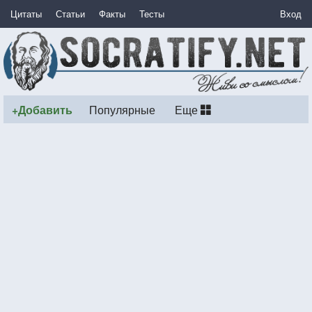
Цитаты
Статьи
Факты
Тесты
Вход
+Добавить
Популярные
Еще