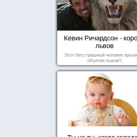
Кевин Ричардсон - кор
львов
Этот бесстрашный человек прыга
объятия львов!!!
Ты не ты, когда голод