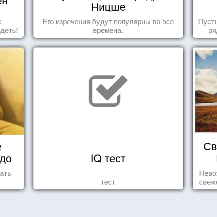
Ницше
х
Его изречения будут популярны во все
Пуст
идеть!
времена.
ря
е
Св
 до
IQ тест
ать
Нево
тест
свеж