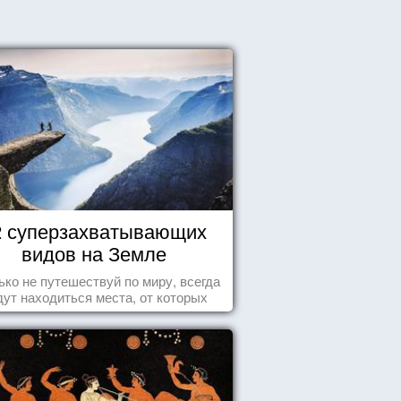
2 суперзахватывающих
видов на Земле
ько не путешествуй по миру, всегда
дут находиться места, от которых
хватывает дух и кружится голова...