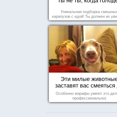
Уникальная подборка смешны
карапузов с едой! Ты должен их ув
Эти милые животны
заставят вас смеяться
упаду!
Особенно жирафы умеют это дел
профессионально)