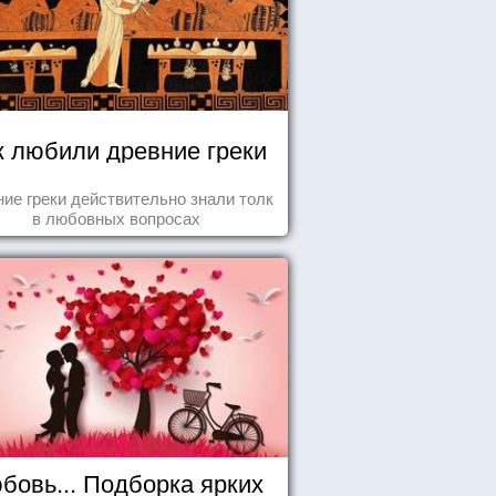
к любили древние греки
ие греки действительно знали толк
в любовных вопросах
бовь... Подборка ярких