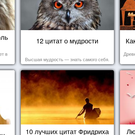
оль
12 цитат о мудрости
Ка
ет в
Древн
Высшая мудрость — знать самого себя.
10 лучших цитат Фридриха
Лю
ен