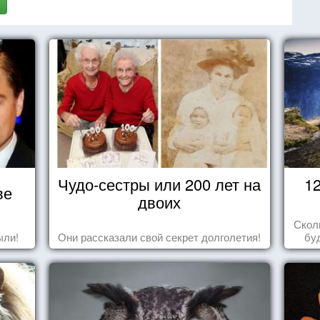
Чудо-сестры или 200 лет на
1
ве
двоих
Скол
ыли!
Они рассказали свой секрет долголетия!
бу
пере