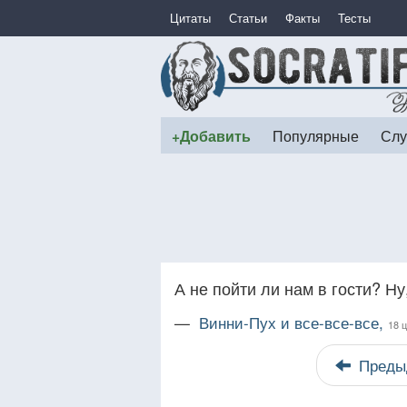
Цитаты
Статьи
Факты
Тесты
+Добавить
Популярные
Слу
А не пойти ли нам в гости? Н
—
Винни-Пух и все-все-все,
18 
Преды