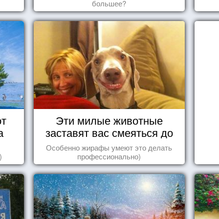
большее?
от
Эти милые животные
а
заставят вас смеяться до
упаду!
Особенно жирафы умеют это делать
)
профессионально)