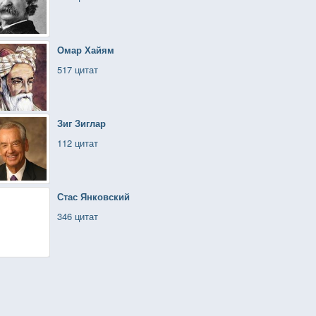
Омар Хайям
517 цитат
Зиг Зиглар
112 цитат
Стас Янковский
346 цитат