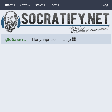
Цитаты
Статьи
Факты
Тесты
Вход
+Добавить
Популярные
Еще