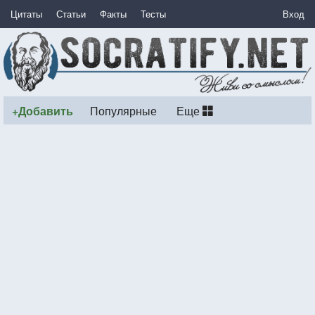
Цитаты
Статьи
Факты
Тесты
Вход
+Добавить
Популярные
Еще