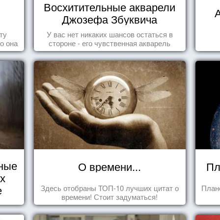
Восхитительные акварели
в
А
Джозефа Збуквича
ту
У вас нет никаких шансов остаться в
то она
стороне - его чувственная акварель
покорила жителей всего мира.
ные
О времени...
Пл
их
е
Здесь отобраны ТОП-10 лучших цитат о
План
времени! Стоит задуматься!