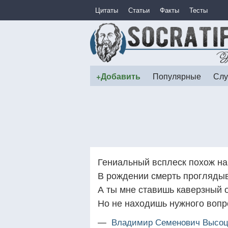
Цитаты
Статьи
Факты
Тесты
+Добавить
Популярные
Слу
Гениальный всплеск похож на
В рождении смерть проглядыв
А ты мне ставишь каверзный о
Но не находишь нужного вопр
—
Владимир Семенович Высоц