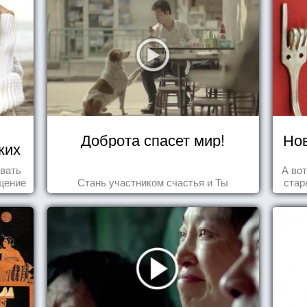
Доброта спасет мир!
Нов
ких
о
овать
А во
щение
Стань участником счастья и Ты
стар
ащает
ик.