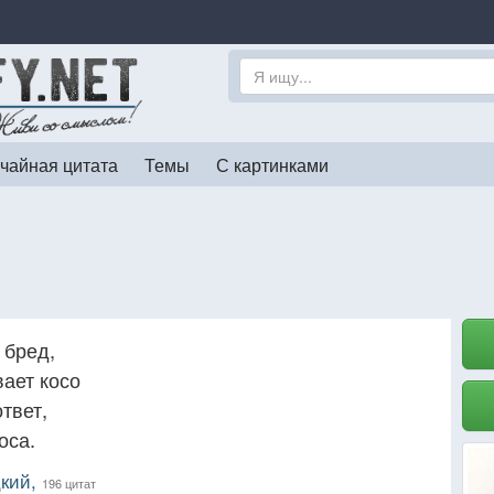
чайная цитата
Темы
С картинками
 бред,
ает косо
твет,
оса.
кий,
196 цитат