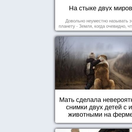
На стыке двух миро
Довольно неуместно называть э
планету - Земля, когда очевидно, ч
- Океан.
Мать сделала невероят
снимки двух детей с 
животными на ферм