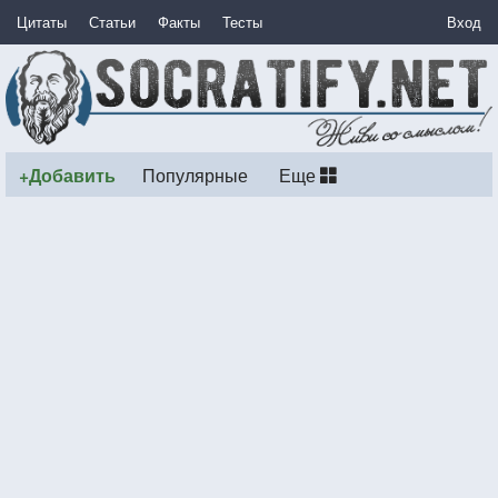
Цитаты
Статьи
Факты
Тесты
Вход
+Добавить
Популярные
Еще