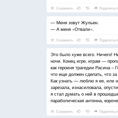
Сохранить
Поделитьс
— Меня зовут Жульен.
— А меня «Отвали».
Сохранить
Поделитьс
Это было хуже всего. Ничего! Н
ночи. Конец игре, играм — про
как героиня трагедии Расина – 
что еще должен сделать, что за
Как узнать — люблю я ее, или 
зарезала, изнасиловала, опусти
я стал думать о ней в прошедш
параболическая антенна, короч
Сохранить
Поделитьс