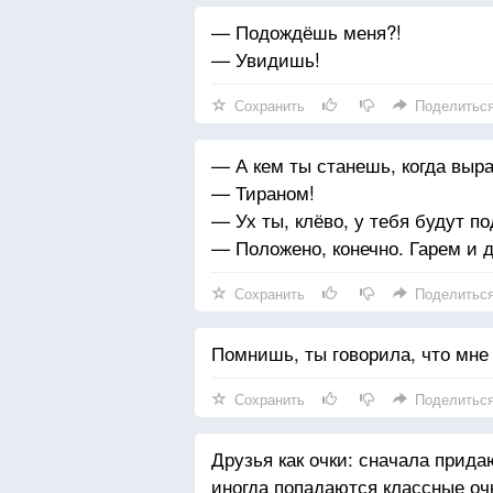
— Подождёшь меня?!
— Увидишь!
Сохранить
Поделитьс
— А кем ты станешь, когда выр
— Тираном!
— Ух ты, клёво, у тебя будут п
— Положено, конечно. Гарем и д
Сохранить
Поделитьс
Помнишь, ты говорила, что мне
Сохранить
Поделитьс
Друзья как очки: сначала прида
иногда попадаются классные оч