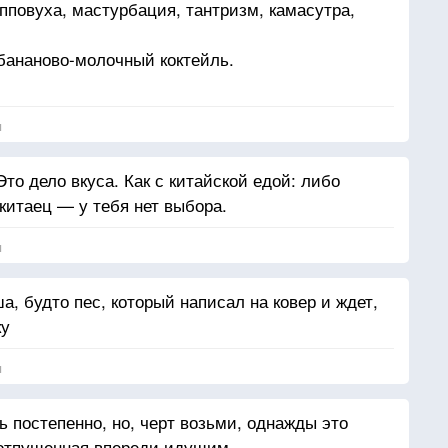
пповуха, мастурбация, тантризм, камасутра,
бананово-молочный коктейль.
укаса.
я
Мэрилин, Лара Крофт, Наоми Кэмпбелл.
Это дело вкуса. Как с китайской едой: либо
м шаги Нила Армстронга по Луне, чем хоровод
 китаец — у тебя нет выбора.
ла Гейтса.
амы, чем все уколы тестостерона Шварценеггера
я
ндерсон.
еские рейвы.
а, будто пес, который написал на ковер и ждет,
Моррисона и Кастанеды.
ку
я
ь постепенно, но, черт возьми, однажды это
, отпущенная впереди идущим.