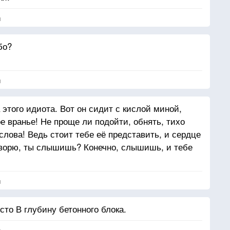
я
бо?
я
 этого идиота. Вот он сидит с кислой миной,
ое вранье! Не проще ли подойти, обнять, тихо
лова! Ведь стоит тебе её представить, и сердце
говорю, ты слышишь? Конечно, слышишь, и тебе
я
то В глубину бетонного блока.