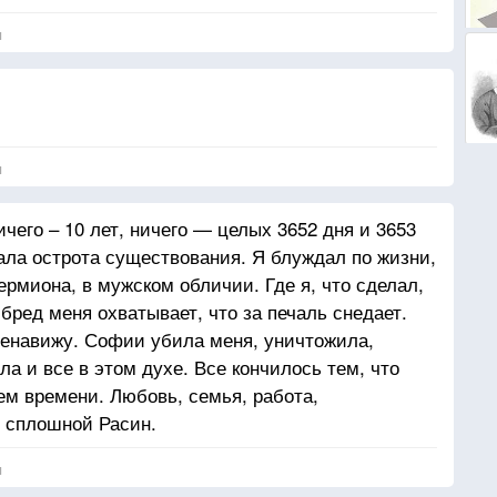
я
я
ичего – 10 лет, ничего — целых 3652 дня и 3653
пала острота существования. Я блуждал по жизни,
Гермиона, в мужском обличии. Где я, что сделал,
 бред меня охватывает, что за печаль снедает.
ненавижу. Софии убила меня, уничтожила,
ла и все в этом духе. Все кончилось тем, что
ем времени. Любовь, семья, работа,
е сплошной Расин.
я