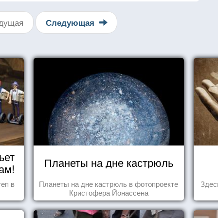
дущая
Следующая
ьет
Планеты на дне кастрюль
ам!
еп в
Планеты на дне кастрюль в фотопроекте
Здес
Кристофера Йонассена