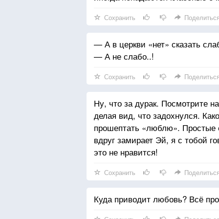
Сохранить
Поделитьс
— А в церкви «нет» сказать сла
— А не слабо..!
Сохранить
Поделитьс
Ну, что за дурак. Посмотрите на
делая вид, что задохнулся. Как
прошептать «люблю». Простые с
вдруг замирает Эй, я с тобой 
это не нравится!
Сохранить
Поделитьс
Куда приводит любовь? Всё прос