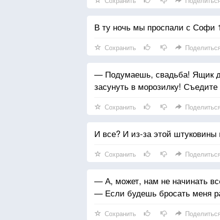
Сохранить
Поделитьс
В ту ночь мы проспали с Софи 1
Сохранить
Поделитьс
— Подумаешь, свадьба! Ящик до
засунуть в морозилку! Съедите
Сохранить
Поделитьс
И все? И из-за этой штуковины
Сохранить
Поделитьс
— А, может, нам не начинать вс
— Если будешь бросать меня р
Сохранить
Поделитьс