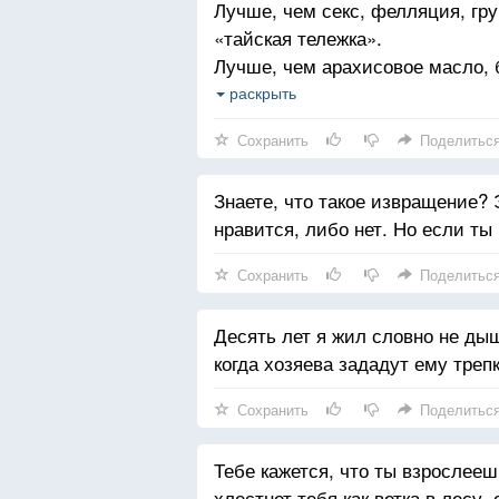
Лучше, чем секс, фелляция, гру
«тайская тележка».
Лучше, чем арахисовое масло, 
Лучше, чем трилогия Джорджа Л
раскрыть
Лучше, чем все «Маппет-шоу».
Сохранить
Поделитьс
Лучше, чем конец 2001 года.
Лучше, чем виляющая бедрами 
Знаете, что такое извращение? 
Лучше, чем соло Хэндрикса, че
нравится, либо нет. Но если ты
вокруг елки, чем состояние Бил
Лучше, чем все трансы Далай Л
Сохранить
Поделитьс
и коллагеновые губы Памелы А
Лучше, чем Вудсток и оргазмич
Десять лет я жил словно не дыш
Лучше глюков Де Сада, Рембо, 
когда хозяева зададут ему треп
Лучше, чем свобода.
Лучше, чем жизнь!
Сохранить
Поделитьс
Тебе кажется, что ты взрослееш
хлестнет тебя как ветка в лесу