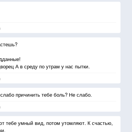
я
астешь?
одданные!
ворец А в среду по утрам у нас пытки.
я
 слабо причинить тебе боль? Не слабо.
я
ют тебе умный вид, потом утомляют. К счастью,
ки.