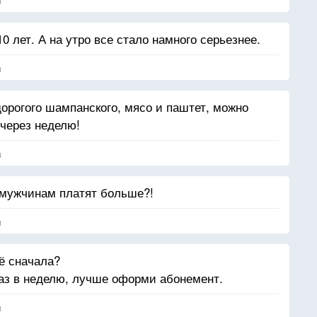
я
0 лет. А на утро все стало намного серьезнее.
я
рогого шампанского, мясо и паштет, можно
 через неделю!
я
 мужчинам платят больше?!
я
ё сначала?
аз в неделю, лучше оформи абонемент.
я