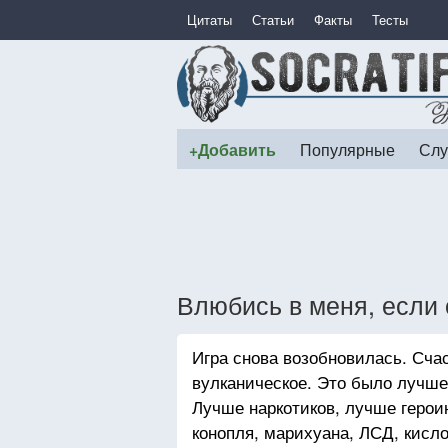
Цитаты
Статьи
Факты
Тесты
+Добавить
Популярные
Слу
Влюбись в меня, есл
Игра снова возобновилась. Счас
вулканическое. Это было лучше
Лучше наркотиков, лучше героин
конопля, марихуана, ЛСД, кисло