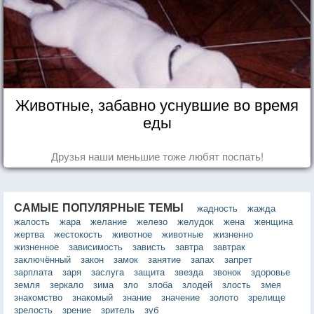
Животные, забавно уснувшие во время
еды
Друзья наши меньшие тоже любят поспать!
САМЫЕ ПОПУЛЯРНЫЕ ТЕМЫ
жадность
жажда
жалость
жара
желание
железо
желудок
жена
женщина
жертва
жестокость
животное
животные
жизненно
жизненное
зависимость
зависть
завтра
завтрак
заключённый
закон
замок
занятие
запах
запрет
зарплата
заря
заслуга
защита
звезда
звонок
здоровье
земля
зеркало
зима
зло
злоба
злодей
злость
змея
знакомство
знакомый
знание
значение
золото
зрелище
зрелость
зрение
зритель
зуб