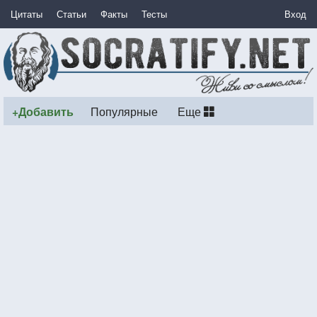
Цитаты
Статьи
Факты
Тесты
Вход
+Добавить
Популярные
Еще