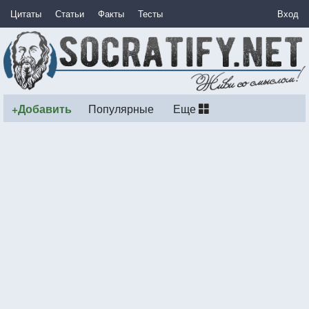
Цитаты
Статьи
Факты
Тесты
Вход
+Добавить
Популярные
Еще