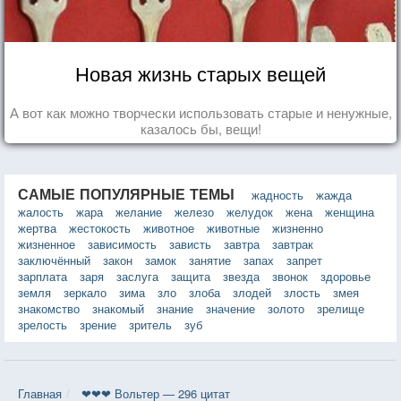
Новая жизнь старых вещей
А вот как можно творчески использовать старые и ненужные,
казалось бы, вещи!
САМЫЕ ПОПУЛЯРНЫЕ ТЕМЫ
жадность
жажда
жалость
жара
желание
железо
желудок
жена
женщина
жертва
жестокость
животное
животные
жизненно
жизненное
зависимость
зависть
завтра
завтрак
заключённый
закон
замок
занятие
запах
запрет
зарплата
заря
заслуга
защита
звезда
звонок
здоровье
земля
зеркало
зима
зло
злоба
злодей
злость
змея
знакомство
знакомый
знание
значение
золото
зрелище
зрелость
зрение
зритель
зуб
Главная
❤❤❤ Вольтер — 296 цитат