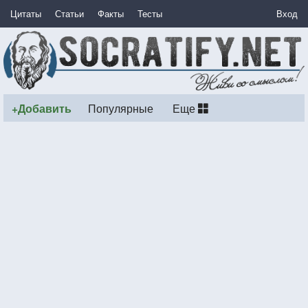
Цитаты
Статьи
Факты
Тесты
Вход
+Добавить
Популярные
Еще