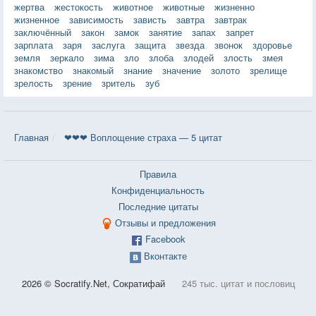
жертва
жестокость
животное
животные
жизненно
жизненное
зависимость
зависть
завтра
завтрак
заключённый
закон
замок
занятие
запах
запрет
зарплата
заря
заслуга
защита
звезда
звонок
здоровье
земля
зеркало
зима
зло
злоба
злодей
злость
змея
знакомство
знакомый
знание
значение
золото
зрелище
зрелость
зрение
зритель
зуб
Главная
❤❤❤ Воплощение страха — 5 цитат
Правила
Конфиденциальность
Последние цитаты
Отзывы и предложения
Facebook
Вконтакте
2026 © Socratify.Net, Сократифай
245 тыс. цитат и пословиц