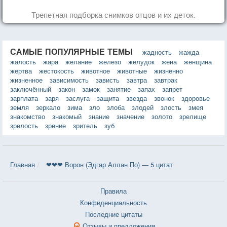
Трепетная подборка снимков отцов и их деток.
САМЫЕ ПОПУЛЯРНЫЕ ТЕМЫ
жадность
жажда
жалость
жара
желание
железо
желудок
жена
женщина
жертва
жестокость
животное
животные
жизненно
жизненное
зависимость
зависть
завтра
завтрак
заключённый
закон
замок
занятие
запах
запрет
зарплата
заря
заслуга
защита
звезда
звонок
здоровье
земля
зеркало
зима
зло
злоба
злодей
злость
змея
знакомство
знакомый
знание
значение
золото
зрелище
зрелость
зрение
зритель
зуб
Главная
❤❤❤ Ворон (Эдгар Аллан По) — 5 цитат
Правила
Конфиденциальность
Последние цитаты
Отзывы и предложения