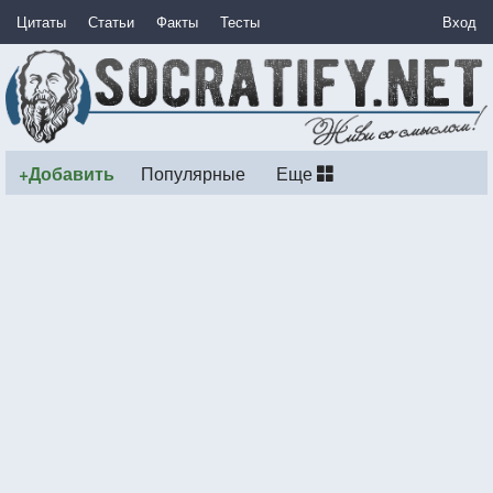
Цитаты
Статьи
Факты
Тесты
Вход
+Добавить
Популярные
Еще