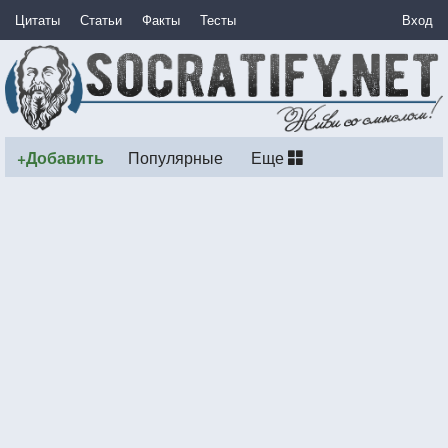
Цитаты
Статьи
Факты
Тесты
Вход
+Добавить
Популярные
Еще