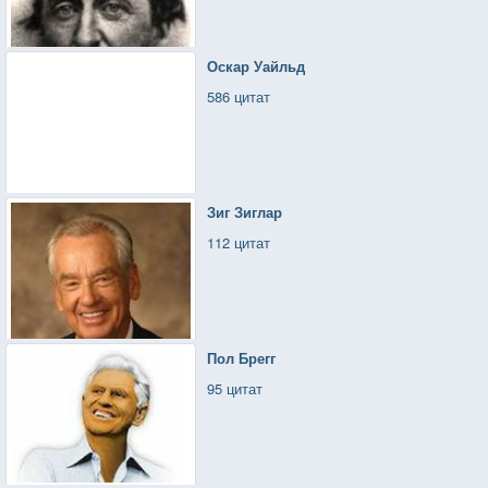
Оскар Уайльд
586 цитат
Зиг Зиглар
112 цитат
Пол Брегг
95 цитат