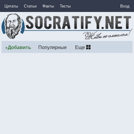
Цитаты
Статьи
Факты
Тесты
Вход
+Добавить
Популярные
Еще