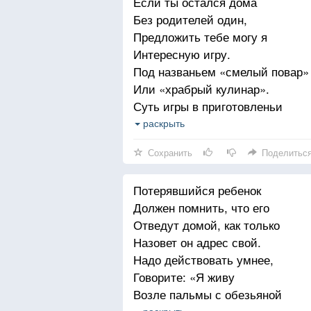
Если ты остался дома
Без родителей один,
Предложить тебе могу я
Интересную игру.
Под названьем «смелый повар»
Или «храбрый кулинар».
Суть игры в приготовленьи
Всевозможных вкусных блюд.
раскрыть
Предлагаю для начала
Сохранить
Поделитьс
Вот такой простой рецепт:
Нужно в папины ботинки
Потерявшийся ребенок
Вылить мамины духи,
Должен помнить, что его
А потом ботинки эти
Отведут домой, как только
Смазать кремом для бритья,
Назовет он адрес свой.
И полить их рыбьим жиром
Надо действовать умнее,
С черной тушью пополам,
Говорите: «Я живу
Бросить в суп, который мама
Возле пальмы с обезьяной
Приготовила с утра.