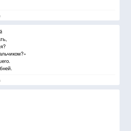
я
й
ть,
 я?
альчиком?»
его.
бней.
я