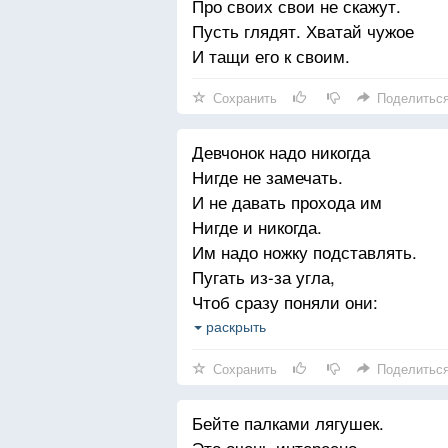
Про своих свои не скажут.
Пусть глядят. Хватай чужое
И тащи его к своим.
Сохранить
Поделитьс
Девчонок надо никогда
Нигде не замечать.
И не давать прохода им
Нигде и никогда.
Им надо ножку подставлять.
Пугать из-за угла,
Чтоб сразу поняли они:
Тебе на них плевать.
раскрыть
Девчонку встретил -
Сохранить
Поделитьс
Сразу ей показывай язык.
Пускай не думает она,
Бейте палками лягушек.
Что ты в нее влюблен.
Это очень интересно.