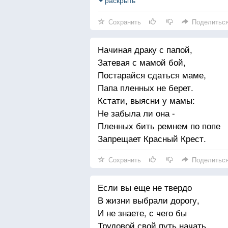
На далёких островах».
раскрыть
И варить с закрытой крышкой
Потерявшийся ребенок,
Ровно семьдесят минут.
Сохранить
Поделитьс
Если он не дурачок,
Что получится узнаешь,
Не упустит верный случай
Когда взрослые придут.
Начиная драку с папой,
В разных странах побывать.
Затевая с мамой бой,
Постарайся сдаться маме,
Папа пленных не берет.
Кстати, выясни у мамы:
Не забыла ли она -
Пленных бить ремнем по попе
Запрещает Красный Крест.
Сохранить
Поделитьс
Если вы еще не твердо
В жизни выбрали дорогу,
И не знаете, с чего бы
Трудовой свой путь начать,