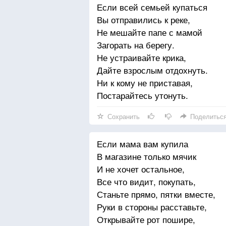
Если всей семьей купаться
Ложкой больше зачерпнешь.
Вы отправились к реке,
Если вдруг дадут орехи,
Не мешайте папе с мамой
Сыпь их бережно в карман,
Загорать на берегу.
Но не прячь туда варенье -
Не устраивайте крика,
Сложно будет вынимать.
Дайте взрослым отдохнуть.
Ни к кому не приставая,
Постарайтесь утонуть.
Сохранить
Поделитьс
Если мама вам купила
В магазине только мячик
И не хочет остальное,
Все что видит, покупать,
Станьте прямо, пятки вместе,
Руки в стороны расставьте,
Открывайте рот пошире,