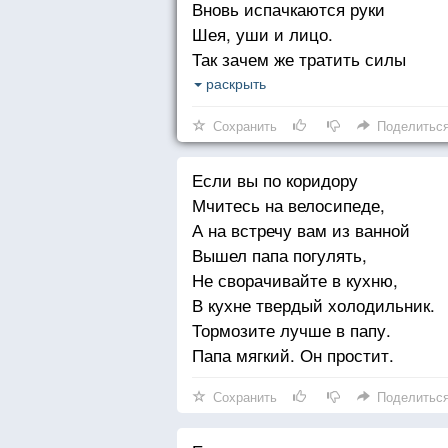
Вновь испачкаются руки
Шея, уши и лицо.
Так зачем же тратить силы
Время попусту терять.
раскрыть
Стричься тоже бесполезно,
Сохранить
Поделитьс
Никакого смысла нет.
К старости сама собою
Если вы по коридору
Облысеет голова.
Мчитесь на велосипеде,
А на встречу вам из ванной
Вышел папа погулять,
Не сворачивайте в кухню,
В кухне твердый холодильник.
Тормозите лучше в папу.
Папа мягкий. Он простит.
Сохранить
Поделитьс