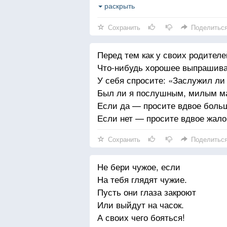
И кричите букву: — А!
раскрыть
И когда, роняя сумки,
Сохранить
Поделитьс
С воплем: — Граждане! Тревога!
Покупатели помчатся
Перед тем как у своих родителе
С продавщицей во главе,
Что-нибудь хорошее выпрашива
К вам директор магазина
У себя спросите: «Заслужил ли
Подойдет и скажет маме:
Был ли я послушным, милым м
— Забирайте все бесплатно,
Если да — просите вдвое больш
Пусть он только не кричит!
Если нет — просите вдвое жало
Сохранить
Поделитьс
Не бери чужое, если
На тебя глядят чужие.
Пусть они глаза закроют
Или выйдут на часок.
А своих чего бояться!