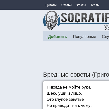
Цитаты
Статьи
Факты
Тесты
+Добавить
Популярные
Слу
Вредные советы (Григ
Никогда не мойте руки,
Шею, уши и лицо.
Это глупое занятье
Не приводит ни к чему.