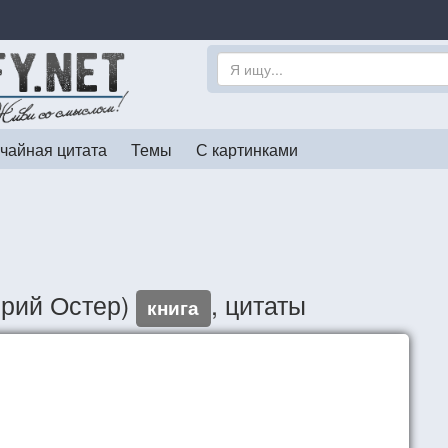
чайная цитата
Темы
С картинками
орий Остер)
, цитаты
книга