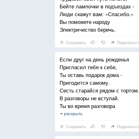
Бейте лампочки в подъездах -
Люди скажут вам: «Спасибо.»
Вы поможете народу
Электричество беречь.
Сохранить
Поделитьс
Если друг на день рожденья
Пригласил тебя к себе,
Ты оставь подарок дома -
Пригодится самому.
Сесть старайся рядом с тортом
В разговоры не вступай.
Ты во время разговора
Вдвое меньше съешь конфет.
раскрыть
Выбирай куски поменьше,
Сохранить
Поделитьс
Чтоб быстрее проглотить.
Не хватай салат руками,