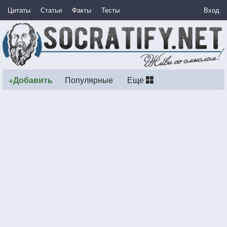
Цитаты
Статьи
Факты
Тесты
Вход
+Добавить
Популярные
Еще