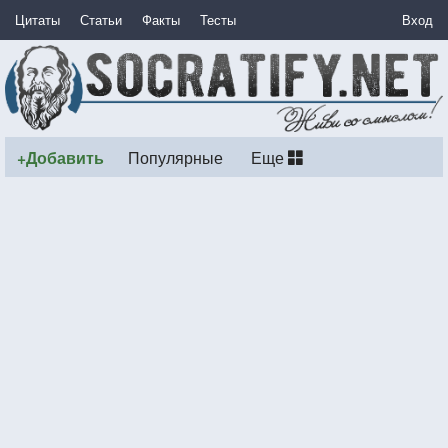
Цитаты
Статьи
Факты
Тесты
Вход
+Добавить
Популярные
Еще