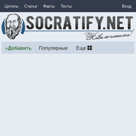
Цитаты
Статьи
Факты
Тесты
Вход
+Добавить
Популярные
Еще